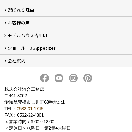
選ばれる理由
イベント情報
お客様の声
5つのやさしさ宣言
3つのプロ宣言
お家づくりスケジュール
モデルハウス吉川町
お客様の声
ショールームAppetizer
吉川町モデルハウス
会社案内
Appetizer(ショールーム)
Appetizer(レンタルスペース)
社長 河合智之の想い
会社概要
ブログ
スタッフ紹介
アクセス
保険・保証
求人情報 Recruit
株式会社河合工務店
〒441-8002
愛知県豊橋市吉川町68番地の1
TEL：
0532-31-1745
FAX：0532-32-4861
＜営業時間＞9:00～18:00
＜定休日＞水曜日・第2第4木曜日