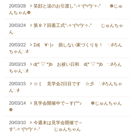
20/03/28
笑顔と涙のお引渡し°˖✧◝(⁰▿⁰)◜✧˖° ❁じゅ
んちゃん❁
20/03/24
第８７回着工式°˖✧◝(⁰▿⁰)◜✧˖° じゅんちゃ
ん
20/03/22
Σd(ゝ∀･)♪ 損しない家づくりを！ ∵∂ろん
ちゃん∵∂
20/03/19
d(*´▽`*)b お祓い日和 d(*´▽`*)b ∵∂ろん
ちゃん∵∂
20/03/15
☆ミ 見学会2日目です ☆彡 ∵∂ろんちゃ
ん∵∂
20/03/14
見学会開催中で～す(^^♪ ❁じゅんちゃん
❁
20/03/10
今週末は見学会開催で～
す°˖✧◝(⁰▿⁰)◜✧˖° じゅんちゃん