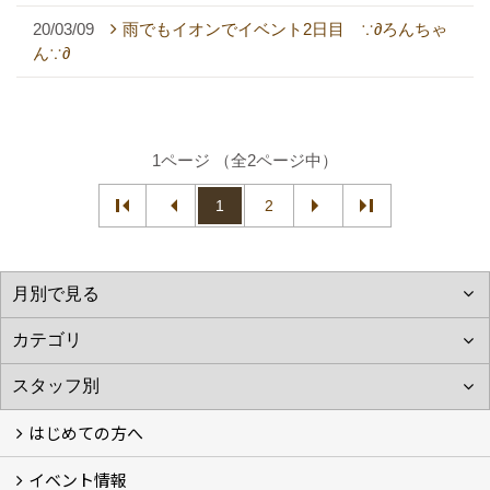
20/03/09
雨でもイオンでイベント2日目 ∵∂ろんちゃ
ん∵∂
1ページ （全2ページ中）
1
2
はじめての方へ
イベント情報
フォトギャラリー
性能について
自然素材のお家
オーナー様のおうち訪問