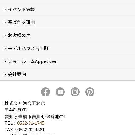
イベント情報
フォトギャラリー
性能について
自然素材のお家
オーナー様のおうち訪問
選ばれる理由
イベント情報
お客様の声
5つのやさしさ宣言
3つのプロ宣言
お家づくりスケジュール
モデルハウス吉川町
お客様の声
ショールームAppetizer
吉川町モデルハウス
会社案内
Appetizer(ショールーム)
Appetizer(レンタルスペース)
社長 河合智之の想い
会社概要
ブログ
スタッフ紹介
アクセス
保険・保証
求人情報 Recruit
株式会社河合工務店
〒441-8002
愛知県豊橋市吉川町68番地の1
TEL：
0532-31-1745
FAX：0532-32-4861