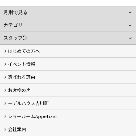
はじめての方へ
イベント情報
フォトギャラリー
性能について
自然素材のお家
オーナー様のおうち訪問
選ばれる理由
イベント情報
お客様の声
5つのやさしさ宣言
3つのプロ宣言
お家づくりスケジュール
モデルハウス吉川町
お客様の声
ショールームAppetizer
吉川町モデルハウス
会社案内
Appetizer(ショールーム)
Appetizer(レンタルスペース)