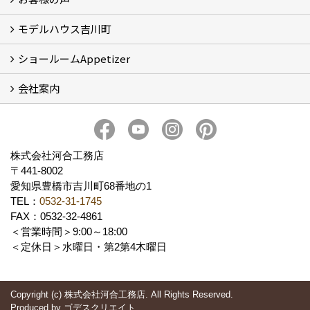
モデルハウス吉川町
お客様の声
ショールームAppetizer
吉川町モデルハウス
会社案内
Appetizer(ショールーム)
Appetizer(レンタルスペース)
社長 河合智之の想い
会社概要
ブログ
スタッフ紹介
アクセス
保険・保証
求人情報 Recruit
株式会社河合工務店
〒441-8002
愛知県豊橋市吉川町68番地の1
TEL：
0532-31-1745
FAX：0532-32-4861
＜営業時間＞9:00～18:00
＜定休日＞水曜日・第2第4木曜日
Copyright (c) 株式会社河合工務店. All Rights Reserved.
Produced by
ゴデスクリエイト