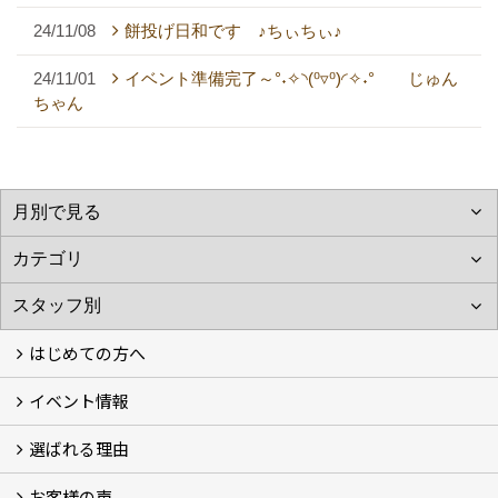
24/11/08
餅投げ日和です ♪ちぃちぃ♪
24/11/01
イベント準備完了～°˖✧◝(⁰▿⁰)◜✧˖° じゅん
ちゃん
はじめての方へ
イベント情報
フォトギャラリー
性能について
自然素材のお家
オーナー様のおうち訪問
選ばれる理由
イベント情報
お客様の声
5つのやさしさ宣言
3つのプロ宣言
お家づくりスケジュール