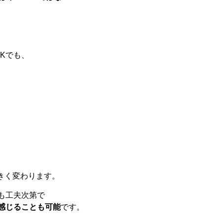
DK
でも、
きく
変わり
ます。
も
工夫
次第
で
感じる
こと
も
可能
です。