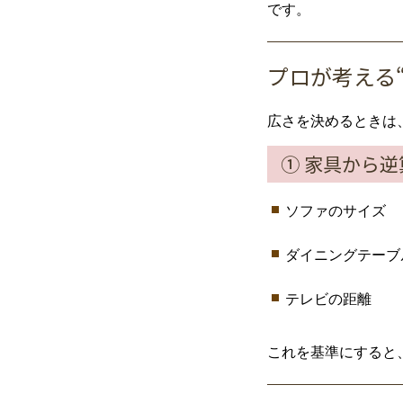
です。
プロ
が
考える
広
さ
を
決める
とき
は
①
家具
から
逆
ソファ
の
サイズ
ダイニング
テーブ
テレビ
の
距離
これ
を
基準
に
すると