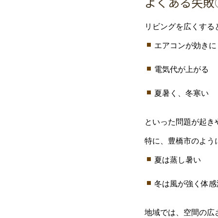
よく
ある
失敗
リビング
を
広
く
する
エアコン
が
効
き
に
電気
代
が
上がる
夏
暑
く、
冬
寒い
といった
問題
が
起
き
特に、
豊橋市
の
よう
夏
は
蒸し暑い
冬
は
風
が
強
く
体感
地域
では、
空間
の
広