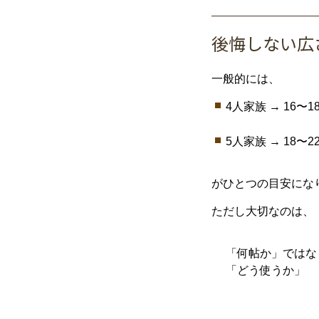
後悔
しない
広
一般
的
に
は、
4
人
家族 →
16〜1
5
人
家族 →
18〜
2
が
ひとつ
の
目安
に
な
ただし
大切
な
の
は、
「
何
帖
か」
では
な
「
どう
使う
か」