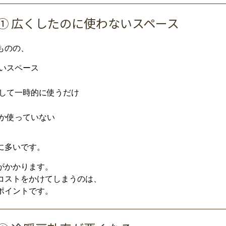
①
広
く
した
の
に
使
わ
ない
スペース
ものの、
い
スペース
して
一時
的
に
使う
だけ
か
使
って
い
ない
に
多い
です。
が
かかり
ます。
コスト
を
かけ
て
しまう
の
は、
ポイント
です。