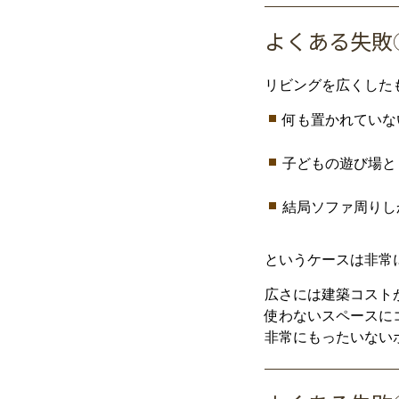
よく
ある
失敗
リビング
を
広
く
した
何
も
置
か
れ
てい
な
子ども
の
遊び場
と
結局
ソファ
周り
し
という
ケース
は
非常
広
さ
に
は
建築
コスト
使
わ
ない
スペース
に
非常
に
もったいない