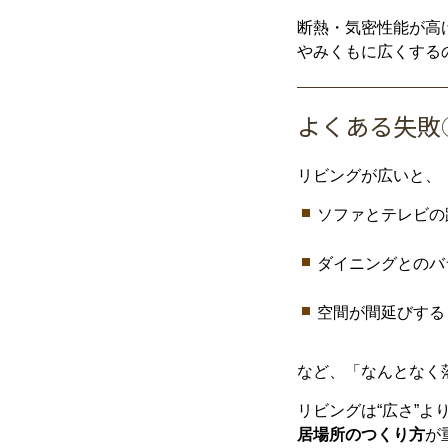
断熱・
気密
性能
が
高
やみくも
に
広
く
する
よく
ある
失敗
リビング
が
広い
と、
ソファ
と
テレビ
の
ダイニング
と
の
バ
空間
が
間延び
する
など、「
なんとなく
リビング
は“
広
さ”
よ
居場所
の
つくり
方
が