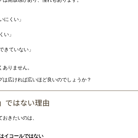
い
にくい」
くい」
でき
てい
ない」
く
ありま
せん。
グ
は
広
け
れ
ば
広い
ほど
良い
ので
しょう
か？
」
では
ない
理由
て
おき
たい
の
は、
は
イコール
では
ない