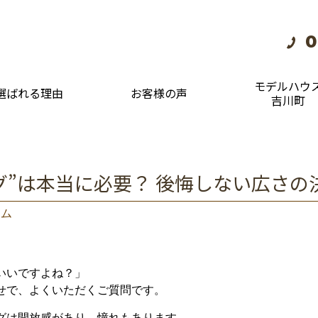
0
モデルハウ
選ばれる理由
お客様の声
吉川町
グ”は本当に必要？ 後悔しない広さの
ラム
いい
です
よね？」
せ
で、
よく
いただく
ご
質問
です。
グ
は
開放
感
が
あり、
憧
れ
も
あり
ます。