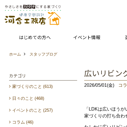
はじめての方へ
イベント情報
ホーム
スタッフブログ
広いリビン
カテゴリ
2026/05/01(金)
コ
家づくりのこと (613)
日々のこと (468)
「
LDK
は
広い
ほうが
イベントのこと (257)
家
づくり
の
打ち合わ
コラム (46)
たしかに
広い
リビン