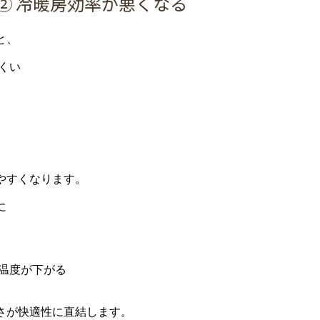
②
冷暖房
効率
が
悪
く
なる
と、
くい
や
すく
なり
ます。
に
温度
が
下がる
さ
が
快適
性
に
直結
し
ます。