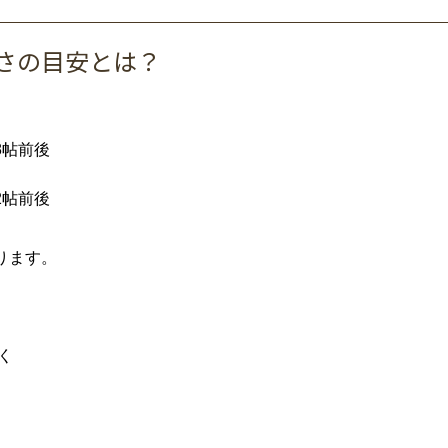
さ
の
目安
と
は？
8
帖
前後
2
帖
前後
り
ます。
く