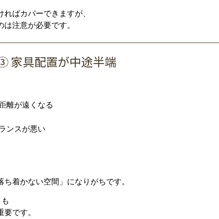
け
れ
ば
カバー
でき
ます
が、
の
は
注意
が
必要
です。
③
家具
配置
が
中途半端
距離
が
遠く
なる
ランス
が
悪い
落ち
着
か
ない
空間」
に
なり
がち
です。
り
も
重要
です。