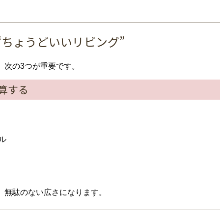
“
ちょうど
いい
リビング”
、
次
の
3
つ
が
重要
です。
算
する
ル
、
無駄
の
ない
広
さ
に
なり
ます。