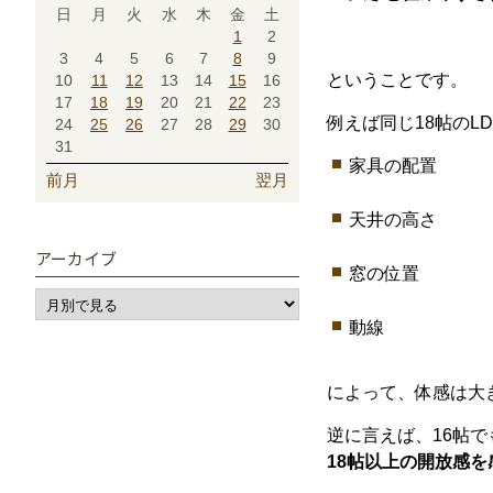
日
月
火
水
木
金
土
1
2
3
4
5
6
7
8
9
という
こと
です。
10
11
12
13
14
15
16
17
18
19
20
21
22
23
例えば
同じ18
帖
の
L
24
25
26
27
28
29
30
31
家具
の
配置
前月
翌月
天井
の
高
さ
アーカイブ
窓
の
位置
動
線
によって、
体感
は
大
逆に
言
え
ば、
16
帖
で
18
帖
以上
の
開放
感
を