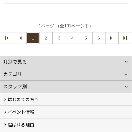
1ページ （全131ページ中）
1
2
3
4
5
6
はじめての方へ
イベント情報
フォトギャラリー
性能について
自然素材のお家
オーナー様のおうち訪問
選ばれる理由
イベント情報