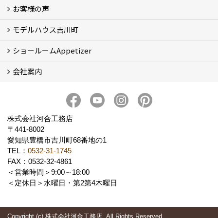
お客様の声
5つのやさしさ宣言
3つのプロ宣言
お家づくりスケジュール
モデルハウス吉川町
お客様の声
ショールームAppetizer
吉川町モデルハウス
会社案内
Appetizer(ショールーム)
Appetizer(レンタルスペース)
社長 河合智之の想い
会社概要
ブログ
スタッフ紹介
アクセス
保険・保証
求人情報 Recruit
株式会社河合工務店
〒441-8002
愛知県豊橋市吉川町68番地の1
TEL：
0532-31-1745
FAX：0532-32-4861
＜営業時間＞9:00～18:00
＜定休日＞水曜日・第2第4木曜日
Copyright (c) 株式会社河合工務店. All Rights Reserved.