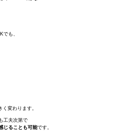
DK
でも、
きく
変わり
ます。
も
工夫
次第
で
感じる
こと
も
可能
です。