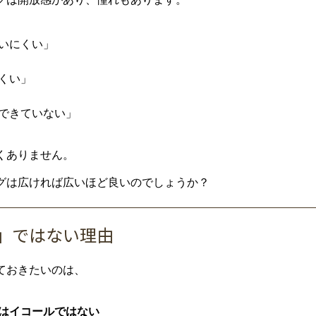
い
にくい」
くい」
でき
てい
ない」
く
ありま
せん。
グ
は
広
け
れ
ば
広い
ほど
良い
ので
しょう
か？
」
では
ない
理由
て
おき
たい
の
は、
は
イコール
では
ない