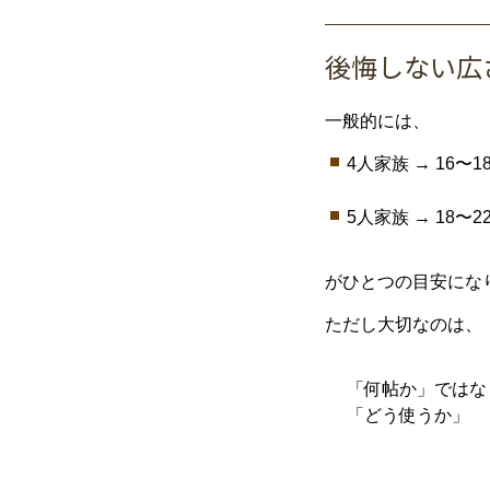
後悔
しない
広
一般
的
に
は、
4
人
家族 →
16〜1
5
人
家族 →
18〜
2
が
ひとつ
の
目安
に
な
ただし
大切
な
の
は、
「
何
帖
か」
では
な
「
どう
使う
か」