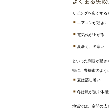
よく
ある
失敗
リビング
を
広
く
する
エアコン
が
効
き
に
電気
代
が
上がる
夏
暑
く、
冬
寒い
といった
問題
が
起
き
特に、
豊橋市
の
よう
夏
は
蒸し暑い
冬
は
風
が
強
く
体感
地域
では、
空間
の
広