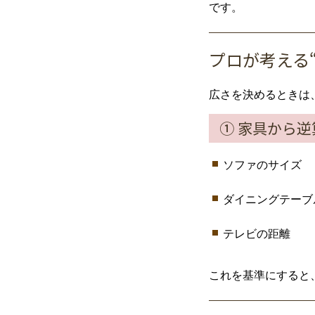
です。
プロ
が
考える
広
さ
を
決める
とき
は
①
家具
から
逆
ソファ
の
サイズ
ダイニング
テーブ
テレビ
の
距離
これ
を
基準
に
すると