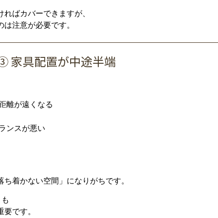
け
れ
ば
カバー
でき
ます
が、
の
は
注意
が
必要
です。
③
家具
配置
が
中途半端
距離
が
遠く
なる
ランス
が
悪い
落ち
着
か
ない
空間」
に
なり
がち
です。
り
も
重要
です。