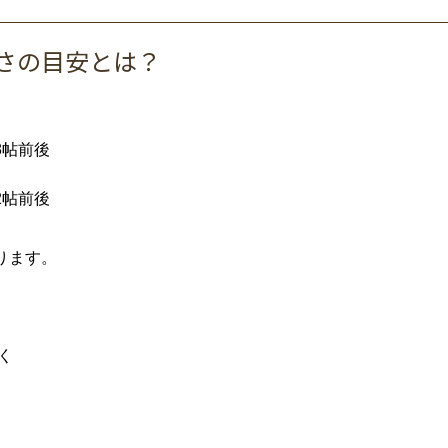
さ
の
目安
と
は？
8
帖
前後
2
帖
前後
り
ます。
く