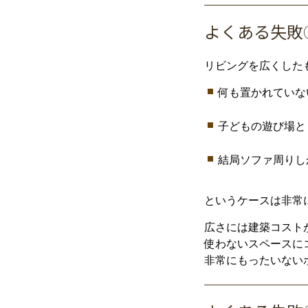
よく
ある
失敗
リビング
を
広
く
した
何
も
置
か
れ
てい
な
子ども
の
遊び場
と
結局
ソファ
周り
し
という
ケース
は
非常
広
さ
に
は
建築
コスト
使
わ
ない
スペース
に
非常
に
もったいない