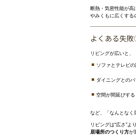
断熱・
気密
性能
が
高
やみくも
に
広
く
する
よく
ある
失敗
リビング
が
広い
と、
ソファ
と
テレビ
の
ダイニング
と
の
バ
空間
が
間延び
する
など、「
なんとなく
リビング
は“
広
さ”
よ
居場所
の
つくり
方
が