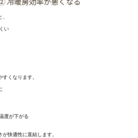
②
冷暖房
効率
が
悪
く
なる
と、
くい
や
すく
なり
ます。
に
温度
が
下がる
さ
が
快適
性
に
直結
し
ます。