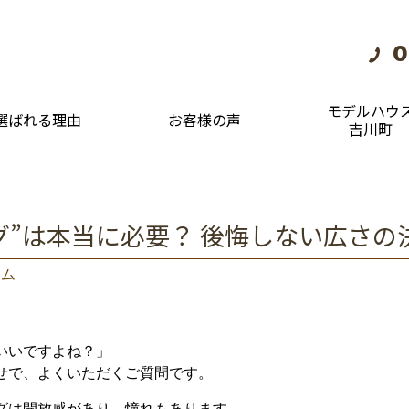
0
モデルハウ
選ばれる理由
お客様の声
吉川町
グ”は本当に必要？ 後悔しない広さの
ラム
いい
です
よね？」
せ
で、
よく
いただく
ご
質問
です。
グ
は
開放
感
が
あり、
憧
れ
も
あり
ます。