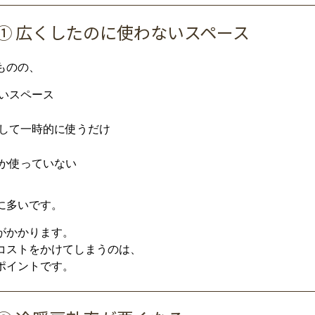
①
広
く
した
の
に
使
わ
ない
スペース
ものの、
い
スペース
して
一時
的
に
使う
だけ
か
使
って
い
ない
に
多い
です。
が
かかり
ます。
コスト
を
かけ
て
しまう
の
は、
ポイント
です。