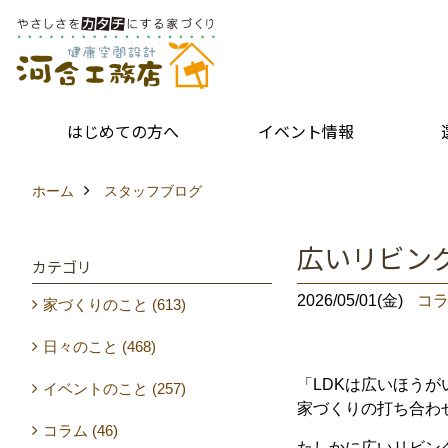
はじめての方へ
イベント情報
ホーム
スタッフブログ
広いリビン
カテゴリ
2026/05/01(金)
コ
家づくりのこと (613)
日々のこと (468)
「
LDK
は
広い
ほうが
イベントのこと (257)
家
づくり
の
打ち合わ
コラム (46)
たしかに
広い
リビン