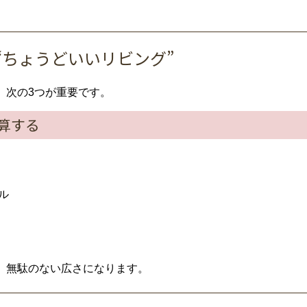
“
ちょうど
いい
リビング”
、
次
の
3
つ
が
重要
です。
算
する
ル
、
無駄
の
ない
広
さ
に
なり
ます。