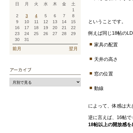
日
月
火
水
木
金
土
1
2
3
4
5
6
7
8
という
こと
です。
9
10
11
12
13
14
15
16
17
18
19
20
21
22
例えば
同じ18
帖
の
L
23
24
25
26
27
28
29
30
31
家具
の
配置
前月
翌月
天井
の
高
さ
アーカイブ
窓
の
位置
動
線
によって、
体感
は
大
逆に
言
え
ば、
16
帖
で
18
帖
以上
の
開放
感
を