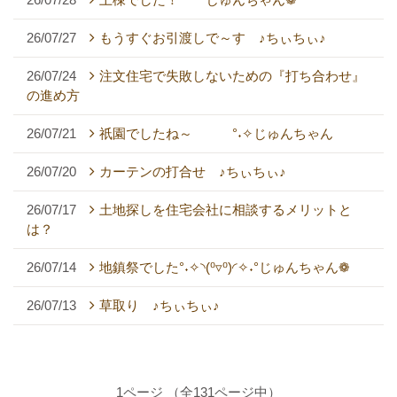
26/07/27
もうすぐお引渡しで～す ♪ちぃちぃ♪
26/07/24
注文住宅で失敗しないための『打ち合わせ』
の進め方
26/07/21
祇園でしたね～ °˖✧じゅんちゃん
26/07/20
カーテンの打合せ ♪ちぃちぃ♪
26/07/17
土地探しを住宅会社に相談するメリットと
は？
26/07/14
地鎮祭でした°˖✧◝(⁰▿⁰)◜✧˖°じゅんちゃん❁
26/07/13
草取り ♪ちぃちぃ♪
1ページ （全131ページ中）