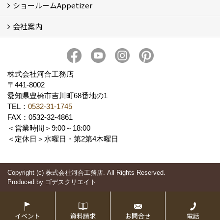
ショールームAppetizer
吉川町モデルハウス
会社案内
Appetizer(ショールーム)
Appetizer(レンタルスペース)
社長 河合智之の想い
会社概要
ブログ
スタッフ紹介
アクセス
保険・保証
求人情報 Recruit
株式会社河合工務店
〒441-8002
愛知県豊橋市吉川町68番地の1
TEL：
0532-31-1745
FAX：0532-32-4861
＜営業時間＞9:00～18:00
＜定休日＞水曜日・第2第4木曜日
Copyright (c) 株式会社河合工務店. All Rights Reserved.
Produced by
ゴデスクリエイト
イベント
資料請求
お問合せ
電話