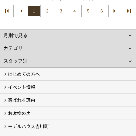
1
2
3
4
5
6
はじめての方へ
イベント情報
フォトギャラリー
性能について
自然素材のお家
オーナー様のおうち訪問
選ばれる理由
イベント情報
お客様の声
5つのやさしさ宣言
3つのプロ宣言
お家づくりスケジュール
モデルハウス吉川町
お客様の声