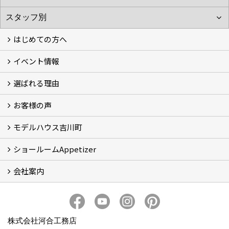
はじめての方へ
イベント情報
フォトギャラリー
性能について
自然素材のお家
オーナー様のおうち訪問
選ばれる理由
イベント情報
お客様の声
5つのやさしさ宣言
3つのプロ宣言
お家づくりスケジュール
モデルハウス吉川町
お客様の声
ショールームAppetizer
吉川町モデルハウス
会社案内
Appetizer(ショールーム)
Appetizer(レンタルスペース)
社長 河合智之の想い
会社概要
ブログ
スタッフ紹介
アクセス
保険・保証
求人情報 Recruit
株式会社河合工務店