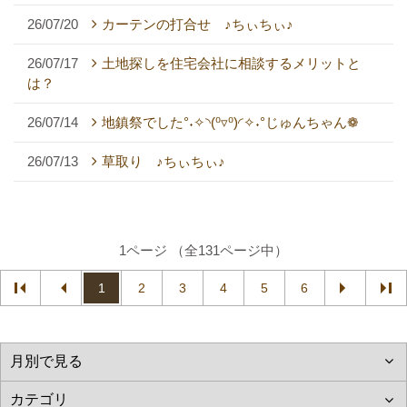
26/07/20
カーテンの打合せ ♪ちぃちぃ♪
26/07/17
土地探しを住宅会社に相談するメリットと
は？
26/07/14
地鎮祭でした°˖✧◝(⁰▿⁰)◜✧˖°じゅんちゃん❁
26/07/13
草取り ♪ちぃちぃ♪
1ページ （全131ページ中）
1
2
3
4
5
6