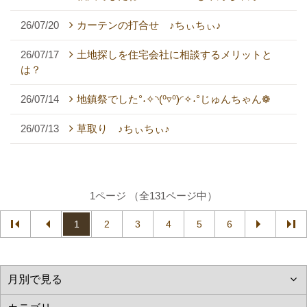
26/07/20
カーテンの打合せ ♪ちぃちぃ♪
26/07/17
土地探しを住宅会社に相談するメリットと
は？
26/07/14
地鎮祭でした°˖✧◝(⁰▿⁰)◜✧˖°じゅんちゃん❁
26/07/13
草取り ♪ちぃちぃ♪
1ページ （全131ページ中）
1
2
3
4
5
6