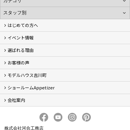
はじめての方へ
イベント情報
フォトギャラリー
性能について
自然素材のお家
オーナー様のおうち訪問
選ばれる理由
イベント情報
お客様の声
5つのやさしさ宣言
3つのプロ宣言
お家づくりスケジュール
モデルハウス吉川町
お客様の声
ショールームAppetizer
吉川町モデルハウス
会社案内
Appetizer(ショールーム)
Appetizer(レンタルスペース)
社長 河合智之の想い
会社概要
ブログ
スタッフ紹介
アクセス
保険・保証
求人情報 Recruit
株式会社河合工務店