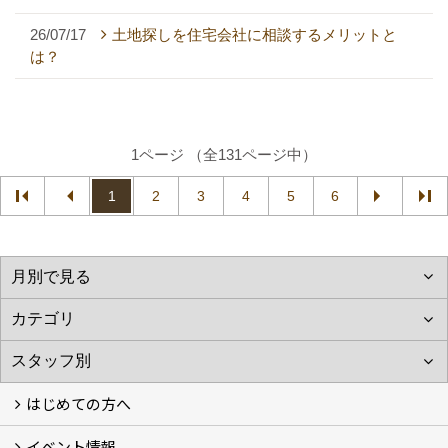
26/07/17
土地探しを住宅会社に相談するメリットと
は？
1ページ （全131ページ中）
1
2
3
4
5
6
はじめての方へ
イベント情報
フォトギャラリー
性能について
自然素材のお家
オーナー様のおうち訪問