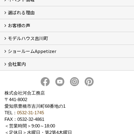
選ばれる理由
イベント情報
お客様の声
5つのやさしさ宣言
3つのプロ宣言
お家づくりスケジュール
モデルハウス吉川町
お客様の声
ショールームAppetizer
吉川町モデルハウス
会社案内
Appetizer(ショールーム)
Appetizer(レンタルスペース)
社長 河合智之の想い
会社概要
ブログ
スタッフ紹介
アクセス
保険・保証
求人情報 Recruit
株式会社河合工務店
〒441-8002
愛知県豊橋市吉川町68番地の1
TEL：
0532-31-1745
FAX：0532-32-4861
＜営業時間＞9:00～18:00
＜定休日＞水曜日・第2第4木曜日