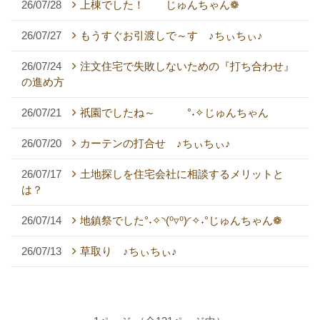
26/07/28
上棟でした！ じゅんちゃん❁
26/07/27
もうすぐお引渡しで～す ♪ちぃちぃ♪
26/07/24
注文住宅で失敗しないための『打ち合わせ』
の進め方
26/07/21
祇園でしたね～ °˖✧じゅんちゃん
26/07/20
カーテンの打合せ ♪ちぃちぃ♪
26/07/17
土地探しを住宅会社に相談するメリットと
は？
26/07/14
地鎮祭でした°˖✧◝(⁰▿⁰)◜✧˖°じゅんちゃん❁
26/07/13
草取り ♪ちぃちぃ♪