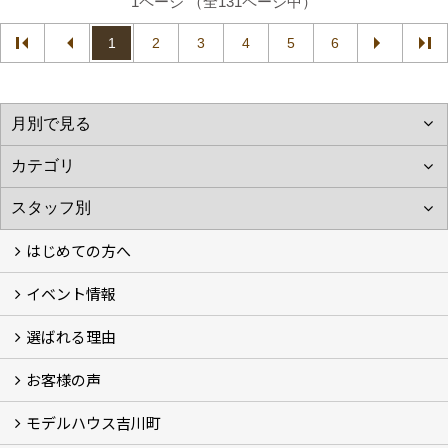
1ページ （全131ページ中）
1
2
3
4
5
6
はじめての方へ
イベント情報
フォトギャラリー
性能について
自然素材のお家
オーナー様のおうち訪問
選ばれる理由
イベント情報
お客様の声
5つのやさしさ宣言
3つのプロ宣言
お家づくりスケジュール
モデルハウス吉川町
お客様の声