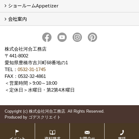
ショールームAppetizer
吉川町モデルハウス
会社案内
Appetizer(ショールーム)
Appetizer(レンタルスペース)
社長 河合智之の想い
会社概要
ブログ
スタッフ紹介
アクセス
保険・保証
求人情報 Recruit
株式会社河合工務店
〒441-8002
愛知県豊橋市吉川町68番地の1
TEL：
0532-31-1745
FAX：0532-32-4861
＜営業時間＞9:00～18:00
＜定休日＞水曜日・第2第4木曜日
Copyright (c) 株式会社河合工務店. All Rights Reserved.
Produced by
ゴデスクリエイト
イベント
資料請求
お問合せ
電話