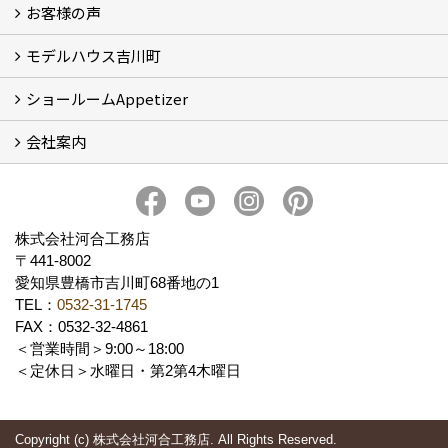
お客様の声
5つのやさしさ宣言
3つのプロ宣言
お家づくりスケジュール
モデルハウス吉川町
お客様の声
ショールームAppetizer
吉川町モデルハウス
会社案内
Appetizer(ショールーム)
Appetizer(レンタルスペース)
社長 河合智之の想い
会社概要
ブログ
スタッフ紹介
アクセス
保険・保証
求人情報 Recruit
株式会社河合工務店
〒441-8002
愛知県豊橋市吉川町68番地の1
TEL：
0532-31-1745
FAX：0532-32-4861
＜営業時間＞9:00～18:00
＜定休日＞水曜日・第2第4木曜日
Copyright (c) 株式会社河合工務店. All Rights Reserved.