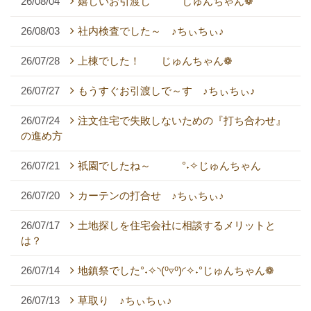
26/08/04
嬉しいお引渡し じゅんちゃん❁
26/08/03
社内検査でした～ ♪ちぃちぃ♪
26/07/28
上棟でした！ じゅんちゃん❁
26/07/27
もうすぐお引渡しで～す ♪ちぃちぃ♪
26/07/24
注文住宅で失敗しないための『打ち合わせ』
の進め方
26/07/21
祇園でしたね～ °˖✧じゅんちゃん
26/07/20
カーテンの打合せ ♪ちぃちぃ♪
26/07/17
土地探しを住宅会社に相談するメリットと
は？
26/07/14
地鎮祭でした°˖✧◝(⁰▿⁰)◜✧˖°じゅんちゃん❁
26/07/13
草取り ♪ちぃちぃ♪