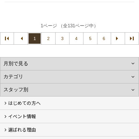
1ページ （全131ページ中）
1
2
3
4
5
6
はじめての方へ
イベント情報
フォトギャラリー
性能について
自然素材のお家
オーナー様のおうち訪問
選ばれる理由
イベント情報