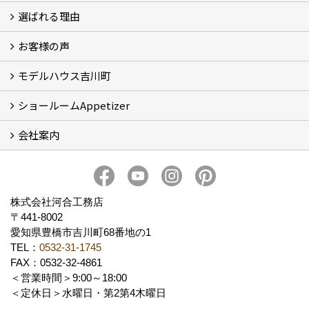
選ばれる理由
イベント情報
お客様の声
5つのやさしさ宣言
3つのプロ宣言
お家づくりスケジュール
モデルハウス吉川町
お客様の声
ショールームAppetizer
吉川町モデルハウス
会社案内
Appetizer(ショールーム)
Appetizer(レンタルスペース)
社長 河合智之の想い
会社概要
ブログ
スタッフ紹介
アクセス
保険・保証
求人情報 Recruit
株式会社河合工務店
〒441-8002
愛知県豊橋市吉川町68番地の1
TEL：
0532-31-1745
FAX：0532-32-4861
＜営業時間＞9:00～18:00
＜定休日＞水曜日・第2第4木曜日