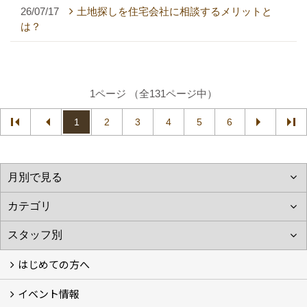
26/07/17
土地探しを住宅会社に相談するメリットと
は？
1ページ （全131ページ中）
1
2
3
4
5
6
はじめての方へ
イベント情報
フォトギャラリー
性能について
自然素材のお家
オーナー様のおうち訪問