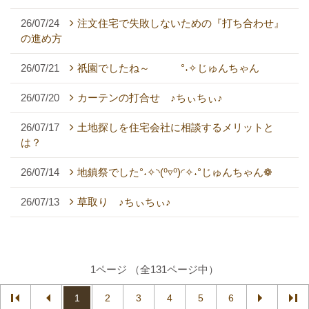
26/07/24
注文住宅で失敗しないための『打ち合わせ』
の進め方
26/07/21
祇園でしたね～ °˖✧じゅんちゃん
26/07/20
カーテンの打合せ ♪ちぃちぃ♪
26/07/17
土地探しを住宅会社に相談するメリットと
は？
26/07/14
地鎮祭でした°˖✧◝(⁰▿⁰)◜✧˖°じゅんちゃん❁
26/07/13
草取り ♪ちぃちぃ♪
1ページ （全131ページ中）
1
2
3
4
5
6