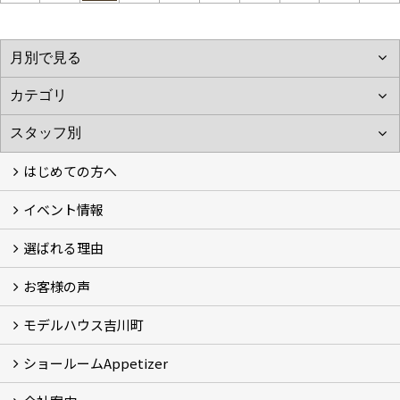
はじめての方へ
イベント情報
フォトギャラリー
性能について
自然素材のお家
オーナー様のおうち訪問
選ばれる理由
イベント情報
お客様の声
5つのやさしさ宣言
3つのプロ宣言
お家づくりスケジュール
モデルハウス吉川町
お客様の声
ショールームAppetizer
吉川町モデルハウス