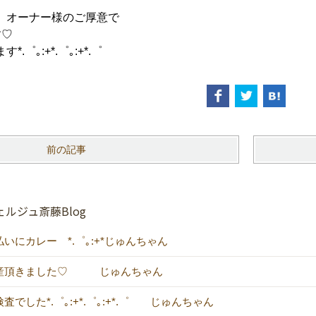
。オーナー様のご厚意で
す♡
゜｡:+*.゜｡:+*.゜
前の記事
ルジュ斎藤Blog
いにカレー *.゜｡:+*じゅんちゃん
産頂きました♡ じゅんちゃん
査でした*.゜｡:+*.゜｡:+*.゜ じゅんちゃん