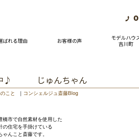
0
モデルハウ
選ばれる理由
お客様の声
吉川町
議中♪ じゅんちゃん
々のこと
｜
コンシェルジュ斎藤Blog
豊橋市で自然素材を使用した
計の住宅を手掛けている
ちゃんこと斎藤です。