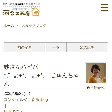
ホーム
スタッフブログ
前の記事
一覧
次の記事
妙さんハピバ
*.゜｡:+*.゜｡:+*.゜じゅんちゃ
ん
自己紹介へ
2025/06/23(月)
コンシェルジュ斎藤Blog
｜
日々のこと