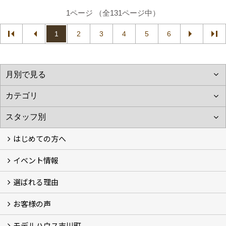
1ページ （全131ページ中）
1
2
3
4
5
6
はじめての方へ
イベント情報
フォトギャラリー
性能について
自然素材のお家
オーナー様のおうち訪問
選ばれる理由
イベント情報
お客様の声
5つのやさしさ宣言
3つのプロ宣言
お家づくりスケジュール
モデルハウス吉川町
お客様の声