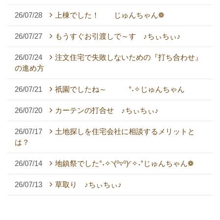
26/07/28
上棟でした！ じゅんちゃん❁
26/07/27
もうすぐお引渡しで～す ♪ちぃちぃ♪
26/07/24
注文住宅で失敗しないための『打ち合わせ』
の進め方
26/07/21
祇園でしたね～ °˖✧じゅんちゃん
26/07/20
カーテンの打合せ ♪ちぃちぃ♪
26/07/17
土地探しを住宅会社に相談するメリットと
は？
26/07/14
地鎮祭でした°˖✧◝(⁰▿⁰)◜✧˖°じゅんちゃん❁
26/07/13
草取り ♪ちぃちぃ♪