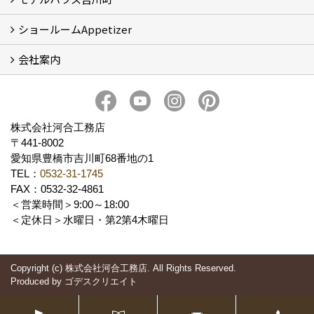
ショールームAppetizer
吉川町モデルハウス
会社案内
Appetizer(ショールーム)
Appetizer(レンタルスペース)
社長 河合智之の想い
会社概要
ブログ
スタッフ紹介
アクセス
保険・保証
求人情報 Recruit
株式会社河合工務店
〒441-8002
愛知県豊橋市吉川町68番地の1
TEL：
0532-31-1745
FAX：0532-32-4861
＜営業時間＞9:00～18:00
＜定休日＞水曜日・第2第4木曜日
Copyright (c) 株式会社河合工務店. All Rights Reserved.
Produced by
ゴデスクリエイト