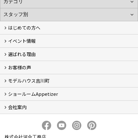
はじめての方へ
イベント情報
フォトギャラリー
性能について
自然素材のお家
オーナー様のおうち訪問
選ばれる理由
イベント情報
お客様の声
5つのやさしさ宣言
3つのプロ宣言
お家づくりスケジュール
モデルハウス吉川町
お客様の声
ショールームAppetizer
吉川町モデルハウス
会社案内
Appetizer(ショールーム)
Appetizer(レンタルスペース)
社長 河合智之の想い
会社概要
ブログ
スタッフ紹介
アクセス
保険・保証
求人情報 Recruit
株式会社河合工務店