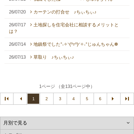
26/07/20
カーテンの打合せ ♪ちぃちぃ♪
26/07/17
土地探しを住宅会社に相談するメリットと
は？
26/07/14
地鎮祭でした°˖✧◝(⁰▿⁰)◜✧˖°じゅんちゃん❁
26/07/13
草取り ♪ちぃちぃ♪
1ページ （全131ページ中）
1
2
3
4
5
6