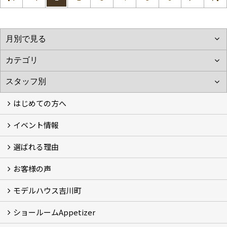
はじめての方へ
イベント情報
フォトギャラリー
性能について
自然素材のお家
オーナー様のおうち訪問
選ばれる理由
イベント情報
お客様の声
5つのやさしさ宣言
3つのプロ宣言
お家づくりスケジュール
モデルハウス吉川町
お客様の声
ショールームAppetizer
吉川町モデルハウス