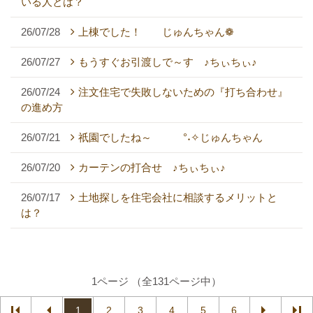
いる人とは？
26/07/28
上棟でした！ じゅんちゃん❁
26/07/27
もうすぐお引渡しで～す ♪ちぃちぃ♪
26/07/24
注文住宅で失敗しないための『打ち合わせ』
の進め方
26/07/21
祇園でしたね～ °˖✧じゅんちゃん
26/07/20
カーテンの打合せ ♪ちぃちぃ♪
26/07/17
土地探しを住宅会社に相談するメリットと
は？
1ページ （全131ページ中）
1
2
3
4
5
6