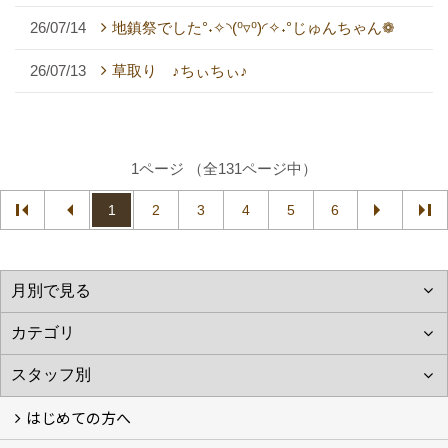
26/07/14
地鎮祭でした°˖✧◝(⁰▿⁰)◜✧˖°じゅんちゃん❁
26/07/13
草取り ♪ちぃちぃ♪
1ページ （全131ページ中）
1
2
3
4
5
6
はじめての方へ