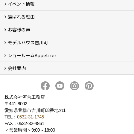
イベント情報
フォトギャラリー
性能について
自然素材のお家
オーナー様のおうち訪問
選ばれる理由
イベント情報
お客様の声
5つのやさしさ宣言
3つのプロ宣言
お家づくりスケジュール
モデルハウス吉川町
お客様の声
ショールームAppetizer
吉川町モデルハウス
会社案内
Appetizer(ショールーム)
Appetizer(レンタルスペース)
社長 河合智之の想い
会社概要
ブログ
スタッフ紹介
アクセス
保険・保証
求人情報 Recruit
株式会社河合工務店
〒441-8002
愛知県豊橋市吉川町68番地の1
TEL：
0532-31-1745
FAX：0532-32-4861
＜営業時間＞9:00～18:00