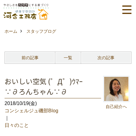
ホーム
スタッフブログ
前の記事
一覧
次の記事
おいしい空気 (゜Д゜)ｳﾏｰ
∵∂ろんちゃん∵∂
2018/10/19(金)
自己紹介へ
コンシェルジュ磯部Blog
｜
日々のこと