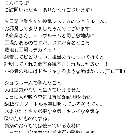
こんにちは!
ご訪問いただき、ありがとうございます♪
先日某企業さんの換気システムのショウルームに
お邪魔して参りましたろんでございます。
某企業さん、ショウルームと同じ敷地内に
工場があるのですが、さすが有名どころ
敷地も工場もデカイっ！！
到着してビビりつつ、担当の方について行くと
説明してくれる個室会議室、これもまた広い！！
小心者の私にはドキドキするような所ばかり…(￣ロ￣lll)
ショウルームで学んだこと。
人は空気がないと生きていけません。
１日に人が吸う空気は直径3mの球体分の
約15立方メートルも毎日吸っているそうです。
水よりたくさん必要な空気、キレイな空気を
吸いたいものですね。
新築のおうちでは使っている素材に
よっては、空気中に化学物質が飛散します。