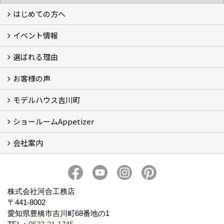
はじめての方へ
イベント情報
フォトギャラリー
性能について
自然素材のお家
オーナー様のおうち訪問
選ばれる理由
イベント情報
お客様の声
5つのやさしさ宣言
3つのプロ宣言
お家づくりスケジュール
モデルハウス吉川町
お客様の声
ショールームAppetizer
吉川町モデルハウス
会社案内
Appetizer(ショールーム)
Appetizer(レンタルスペース)
社長 河合智之の想い
会社概要
ブログ
スタッフ紹介
アクセス
保険・保証
求人情報 Recruit
株式会社河合工務店
〒441-8002
愛知県豊橋市吉川町68番地の1