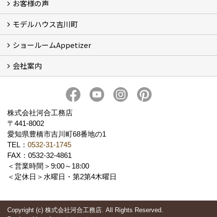
お客様の声
5つのやさしさ宣言
3つのプロ宣言
お家づくりスケジュール
モデルハウス吉川町
お客様の声
ショールームAppetizer
吉川町モデルハウス
会社案内
Appetizer(ショールーム)
Appetizer(レンタルスペース)
社長 河合智之の想い
会社概要
ブログ
スタッフ紹介
アクセス
保険・保証
求人情報 Recruit
株式会社河合工務店
〒441-8002
愛知県豊橋市吉川町68番地の1
TEL：
0532-31-1745
FAX：0532-32-4861
＜営業時間＞9:00～18:00
＜定休日＞水曜日・第2第4木曜日
Copyright (c) 株式会社河合工務店. All Rights Reserved.