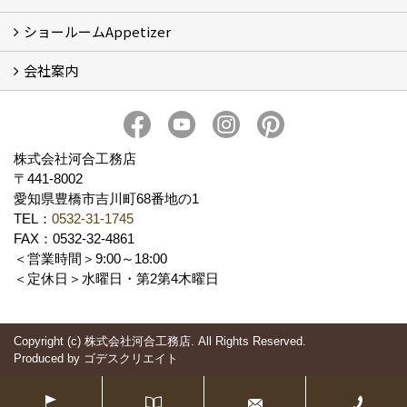
ショールームAppetizer
吉川町モデルハウス
会社案内
Appetizer(ショールーム)
Appetizer(レンタルスペース)
社長 河合智之の想い
会社概要
ブログ
スタッフ紹介
アクセス
保険・保証
求人情報 Recruit
株式会社河合工務店
〒441-8002
愛知県豊橋市吉川町68番地の1
TEL：
0532-31-1745
FAX：0532-32-4861
＜営業時間＞9:00～18:00
＜定休日＞水曜日・第2第4木曜日
Copyright (c) 株式会社河合工務店. All Rights Reserved.
Produced by
ゴデスクリエイト