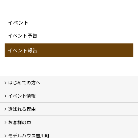
イベント
イベント予告
イベント報告
はじめての方へ
イベント情報
フォトギャラリー
性能について
自然素材のお家
オーナー様のおうち訪問
選ばれる理由
イベント情報
お客様の声
5つのやさしさ宣言
3つのプロ宣言
お家づくりスケジュール
モデルハウス吉川町
お客様の声