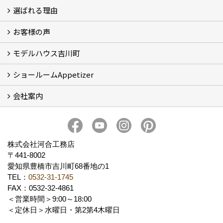
選ばれる理由
イベント情報
お客様の声
5つのやさしさ宣言
3つのプロ宣言
お家づくりスケジュール
モデルハウス吉川町
お客様の声
ショールームAppetizer
吉川町モデルハウス
会社案内
Appetizer(ショールーム)
Appetizer(レンタルスペース)
社長 河合智之の想い
会社概要
ブログ
スタッフ紹介
アクセス
保険・保証
求人情報 Recruit
株式会社河合工務店
〒441-8002
愛知県豊橋市吉川町68番地の1
TEL：
0532-31-1745
FAX：0532-32-4861
＜営業時間＞9:00～18:00
＜定休日＞水曜日・第2第4木曜日