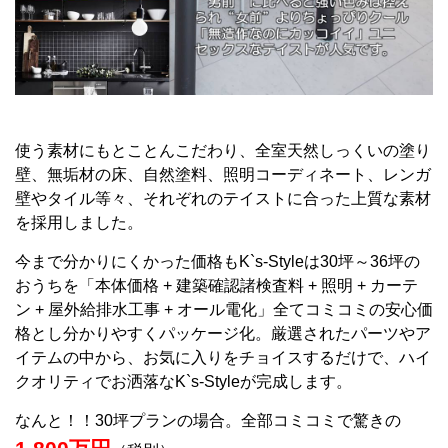
使う素材にもとことんこだわり、全室天然しっくいの塗り
壁、無垢材の床、自然塗料、照明コーディネート、レンガ
壁やタイル等々、それぞれのテイストに合った上質な素材
を採用しました。
今まで分かりにくかった価格もK`s-Styleは30坪～36坪の
おうちを「本体価格 + 建築確認諸検査料 + 照明 + カーテ
ン + 屋外給排水工事 + オール電化」全てコミコミの安心価
格とし分かりやすくパッケージ化。厳選されたパーツやア
イテムの中から、お気に入りをチョイスするだけで、ハイ
クオリティでお洒落なK`s-Styleが完成します。
なんと！！30坪プランの場合。全部コミコミで驚きの