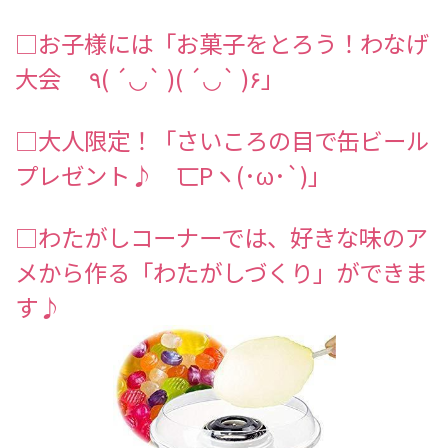
□お子様には「お菓子をとろう！わなげ
大会 ٩( ´◡` )( ´◡` )۶」
□大人限定！「さいころの目で缶ビール
プレゼント♪ 匸Pヽ(･ω･`)」
□わたがしコーナーでは、好きな味のア
メから作る「わたがしづくり」ができま
す♪