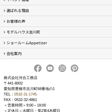
選ばれる理由
イベント情報
お客様の声
5つのやさしさ宣言
3つのプロ宣言
お家づくりスケジュール
モデルハウス吉川町
お客様の声
ショールームAppetizer
吉川町モデルハウス
会社案内
Appetizer(ショールーム)
Appetizer(レンタルスペース)
社長 河合智之の想い
会社概要
ブログ
スタッフ紹介
アクセス
保険・保証
求人情報 Recruit
株式会社河合工務店
〒441-8002
愛知県豊橋市吉川町68番地の1
TEL：
0532-31-1745
FAX：0532-32-4861
＜営業時間＞9:00～18:00
＜定休日＞水曜日・第2第4木曜日