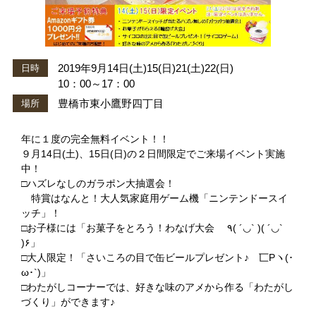
2019年9月14日(土)15(日)21(土)22(日)
日時
10：00～17：00
豊橋市東小鷹野四丁目
場所
年に１度の完全無料イベント！！
９月14日(土)、15日(日)の２日間限定でご来場イベント実施
中！
□ハズレなしのガラポン大抽選会！
特賞はなんと！大人気家庭用ゲーム機「ニンテンドースイ
ッチ」！
□お子様には「お菓子をとろう！わなげ大会 ٩( ´◡` )( ´◡`
)۶」
□大人限定！「さいころの目で缶ビールプレゼント♪ 匸Pヽ(･
ω･`)」
□わたがしコーナーでは、好きな味のアメから作る「わたがし
づくり」ができます♪