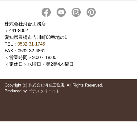
社長 河合智之の想い
会社概要
ブログ
スタッフ紹介
アクセス
保険・保証
求人情報 Recruit
株式会社河合工務店
〒441-8002
愛知県豊橋市吉川町68番地の1
TEL：
0532-31-1745
FAX：0532-32-4861
＜営業時間＞9:00～18:00
＜定休日＞水曜日・第2第4木曜日
Copyright (c) 株式会社河合工務店. All Rights Reserved.
Produced by
ゴデスクリエイト