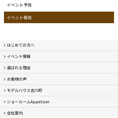
イベント予告
イベント報告
はじめての方へ
イベント情報
フォトギャラリー
性能について
自然素材のお家
オーナー様のおうち訪問
選ばれる理由
イベント情報
お客様の声
5つのやさしさ宣言
3つのプロ宣言
お家づくりスケジュール
モデルハウス吉川町
お客様の声
ショールームAppetizer
吉川町モデルハウス
会社案内
Appetizer(ショールーム)
Appetizer(レンタルスペース)