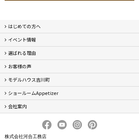
はじめての方へ
イベント情報
フォトギャラリー
性能について
自然素材のお家
オーナー様のおうち訪問
選ばれる理由
イベント情報
お客様の声
5つのやさしさ宣言
3つのプロ宣言
お家づくりスケジュール
モデルハウス吉川町
お客様の声
ショールームAppetizer
吉川町モデルハウス
会社案内
Appetizer(ショールーム)
Appetizer(レンタルスペース)
社長 河合智之の想い
会社概要
ブログ
スタッフ紹介
アクセス
保険・保証
求人情報 Recruit
株式会社河合工務店